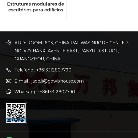
Estruturas modulares de
escritórios para edifícios
de armazenamento
temporário
ADD: ROOM 1603, CHINA RAILWAY NUODE CENTER,
NO. 477 HANXI AVENUE EAST, PANYU DISTRICT,
GUANGZHOU, CHINA.
Telefone : +8613312807790
E-mail : jade.li@gdwbhouse.com
Whatsapp : +8613312807790