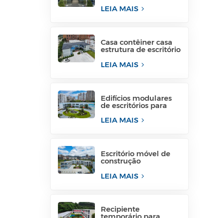
escritório de
contêiner vivo para
LEIA MAIS
local do projeto
Casa contêiner casa
estrutura de escritório
temporário filipinas
para venda
LEIA MAIS
Edifícios modulares
de escritórios para
canteiros de obras
Estruturas modulares
LEIA MAIS
de escritórios
Escritório móvel de
construção
temporária para
construção civil para
LEIA MAIS
indústria temporária
Recipiente
temporário para