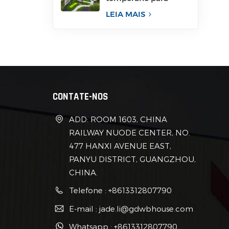
canteiro de obras
para escritório
LEIA MAIS
CONTATE-NOS
ADD: ROOM 1603, CHINA
RAILWAY NUODE CENTER, NO.
477 HANXI AVENUE EAST,
PANYU DISTRICT, GUANGZHOU,
CHINA.
Telefone : +8613312807790
E-mail : jade.li@gdwbhouse.com
Whatsapp : +8613312807790