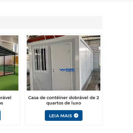
Español
Português
Türk
Ελληνικά
Indonesia
عربي
brável
Casa de contêiner dobrável de 2
os
quartos de luxo
LEIA MAIS