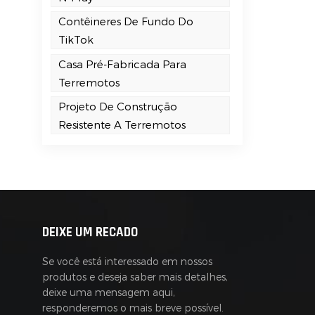
Contêineres De Fundo Do
TikTok
Casa Pré-Fabricada Para
Terremotos
Projeto De Construção
Resistente A Terremotos
DEIXE UM RECADO
Se você está interessado em nossos
produtos e deseja saber mais detalhes,
deixe uma mensagem aqui,
responderemos o mais breve possível.