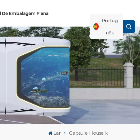
el De Embalagem Plana
Portug
Uês
English
Français
Deutsch
Русский
Italiano
Lar
Capsule House k