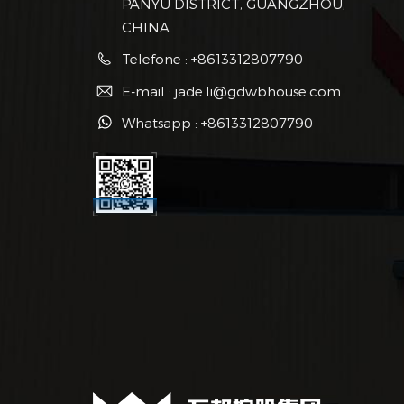
PANYU DISTRICT, GUANGZHOU,
CHINA.
Telefone : +8613312807790
E-mail : jade.li@gdwbhouse.com
Whatsapp : +8613312807790