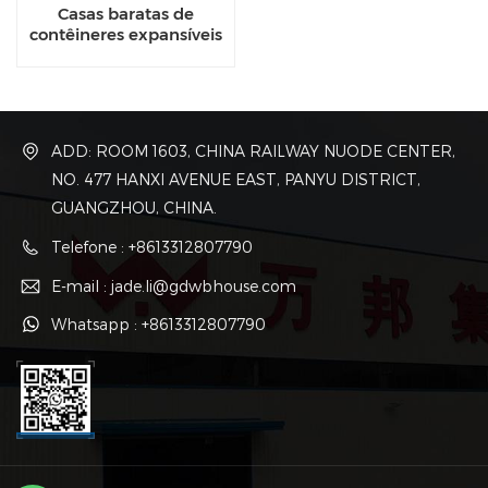
Casas baratas de
contêineres expansíveis
de 20 pés
ADD: ROOM 1603, CHINA RAILWAY NUODE CENTER,
NO. 477 HANXI AVENUE EAST, PANYU DISTRICT,
GUANGZHOU, CHINA.
Telefone : +8613312807790
E-mail : jade.li@gdwbhouse.com
Whatsapp : +8613312807790