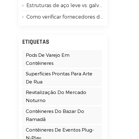
Estruturas de aço leve vs. galvanizadas de alta resistência: guia simples para iniciantes
Como verificar fornecedores de casas de contêineres com certificação ISO 9001
ETIQUETAS
Pods De Varejo Em
Contêineres
Superfícies Prontas Para Arte
De Rua
Revitalização Do Mercado
Noturno
Contêineres Do Bazar Do
Ramadã
Contêineres De Eventos Plug-
N-Play
e