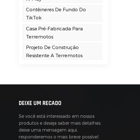
a
Contêineres De Fundo Do
e
TikTok
Casa Pré-Fabricada Para
Terremotos
Projeto De Construção
Resistente A Terremotos
DEIXE UM RECADO
Se você está interessado em nossos
produtos e deseja saber mais detalhes,
deixe uma mensagem aqui,
responderemos o mais breve possível.