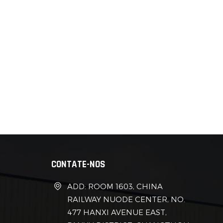
bambu. Ela tem piscina, cozinha ao ar livre 
industrial". Uma avaliação dizia: "É como se
glamping de luxo com casas de contêiner co
glamping temporário para um festival de m
poucos dias.“Realocável” = Flexibilidade: Det
construção de metal para um local mais tra
perfeito para viajantes solitários que que
um CEO, o glamping em contêineres permite
café com leite.
CONTATE-NOS
ADD: ROOM 1603, CHINA
RAILWAY NUODE CENTER, NO.
477 HANXI AVENUE EAST,