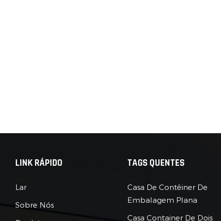
e custa US$ 120 por noite. Os hóspedes adoram o visual "selv
 Indiana Jones encontrasse a IKEA". Por que essa tendência d
ntinua?“Pré-fabricado” = Velocidade: Precisa de um local de
úsica? Estruturas temporárias de aço são montadas em
esta as músicas de fogueira do seu vizinho? Leve seu kit de
nquilo.“Cápsula Ecológica” = Pequeno, mas poderoso:
rem apenas uma cama e uma vista.Seja você um mochileiro ou
 que você "acampe" sem sacrificar seu hábito de tomar
LINK RÁPIDO
TAGS QUENTES
Lar
Casa De Contêiner De
Embalagem Plana
Sobre Nós
Casa Container De Dois