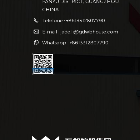
PANYU DISTRICT, GUANGZHOU,
CHINA.
Telefone : +8613312807790
E-mail : jade.li@gdwbhouse.com
Whatsapp : +8613312807790