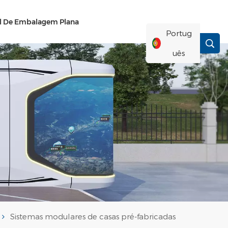
el De Embalagem Plana
Portug
Uês
English
Français
Deutsch
Русский
Italiano
Sistemas modulares de casas pré-fabricadas