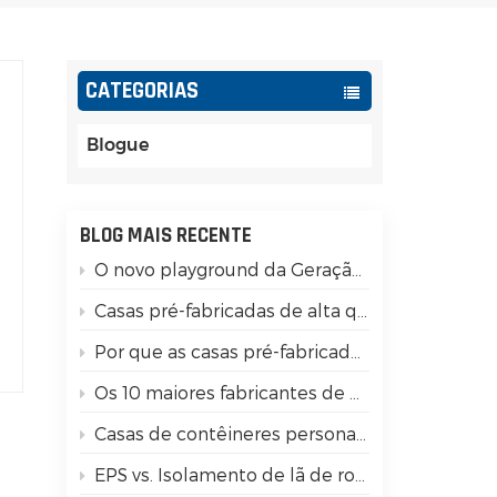
Español
Português
CATEGORIAS
Türk
Blogue
Ελληνικά
Indonesia
BLOG MAIS RECENTE
O novo playground da Geração Z: transforme contêineres modulares em moeda social
عربي
?
Casas pré-fabricadas de alta qualidade: 15 diferenças importantes que você precisa conferir!
,
Por que as casas pré-fabricadas em contêineres têm boa resistência a terremotos?
Os 10 maiores fabricantes de contêineres na China
Casas de contêineres personalizadas para glamping de luxo
EPS vs. Isolamento de lã de rocha
r