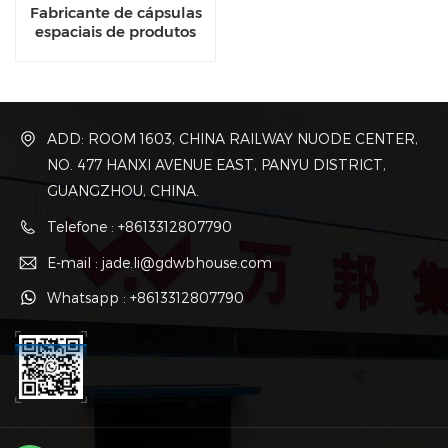
Fabricante de cápsulas
espaciais de produtos
quentes da China
ADD: ROOM 1603, CHINA RAILWAY NUODE CENTER,
NO. 477 HANXI AVENUE EAST, PANYU DISTRICT,
GUANGZHOU, CHINA.
Telefone : +8613312807790
E-mail : jade.li@gdwbhouse.com
Whatsapp : +8613312807790